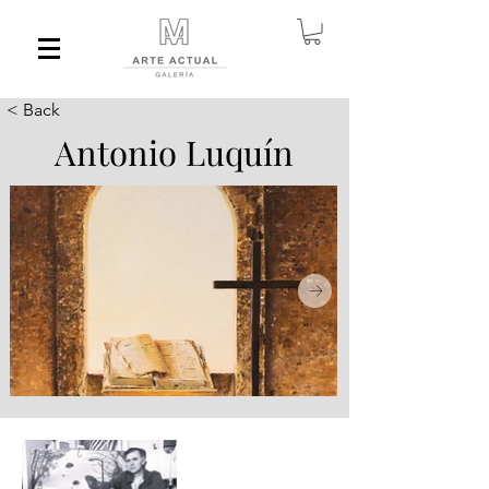
< Back
Antonio Luquín
AL-YOH.jpg
AL-ZPO.jpg