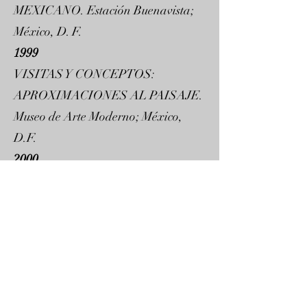
MEXICANO. Estación Buenavista;
México, D. F.
1999
VISITAS Y CONCEPTOS:
APROXIMACIONES AL PAISAJE.
Museo de Arte Moderno; México,
D.F.
2000
EL FERROCARRIL EN EL ARTE
MEXICANO DEL SIGLO XX. La
Casa Redonda, Museo Chihuahuense
de Arte Contemporáneo; Chihuahua,
Chih.
2001