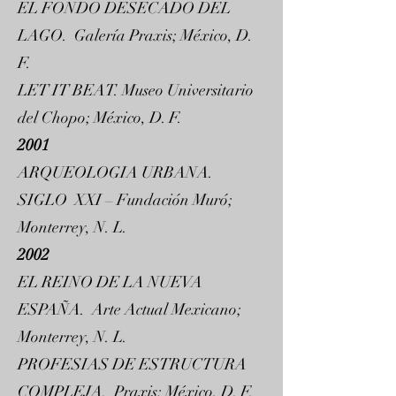
EL FONDO DESECADO DEL
LAGO. Galería Praxis; México, D.
F.
LET IT BEAT. Museo Universitario
del Chopo; México, D. F.
2001
ARQUEOLOGIA URBANA.
SIGLO XXI – Fundación Muró;
Monterrey, N. L.
2002
EL REINO DE LA NUEVA
ESPAÑA. Arte Actual Mexicano;
Monterrey, N. L.
PROFESIAS DE ESTRUCTURA
COMPLEJA. Praxis; México, D. F.