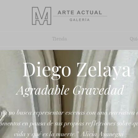
Tienda
Qui
Diego Zelaya
Agradable Gravedad
ya no busca representar escenas con una narrativa 
omentos en pausa de sus propias reflexiones sobre qu
vida y qué es la muerte." Alicia Ayanegui