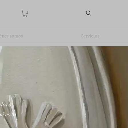
énes somos
Servicios
clara,
é es la