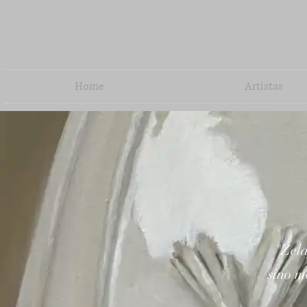
Home
Artistas
"Zela
sino m