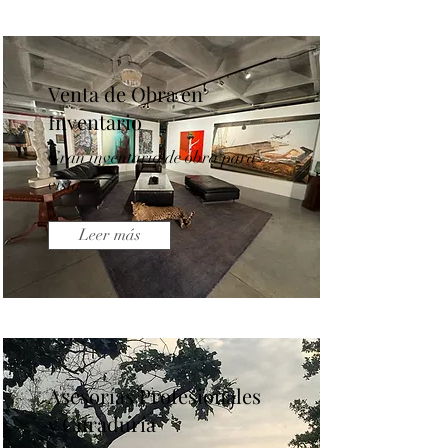
Venta de Obra en
Inventario
Gran inventario de obra para
vista
Leer más
Asesorías Profesionales
y Curaduría