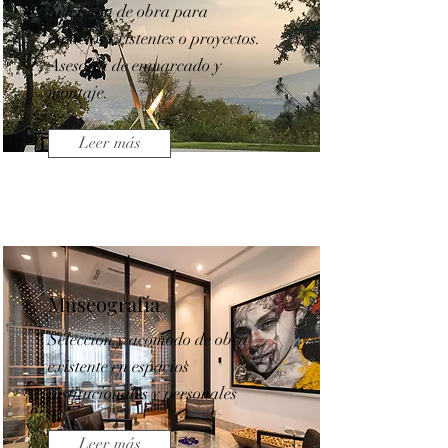
Selección de obra para
espacios existentes o proyectos.
Asesoría de enmarcado y
montaje.
Leer más
Museografía
Selección y acomodo de obra
existente en espacios
institucionales y personales
Leer más