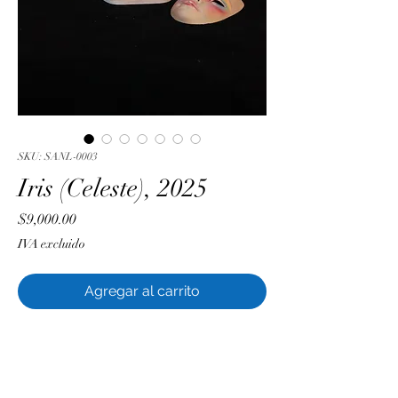
SKU: SANL-0003
Iris (Celeste), 2025
Precio
$9,000.00
IVA excluido
Agregar al carrito
Luis Sánchez
Resina PLA, esmalte acrílico y barniz
epóxico