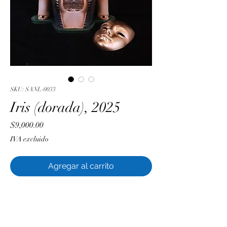
SKU: SANL-0033
Iris (dorada), 2025
Precio
$9,000.00
IVA excluido
Agregar al carrito
Luis Sánchez
Resina PLA, esmalte acrílico y barniz
epóxico