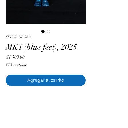
SKU: SANL-0026
MK1 (blue feet), 2025
Precio
$1,500.00
IVA excluido
Agregar al carrito
Luis Sánchez
Vinil suave con Esmalte Acrílico
28 cm x 11 cm
Single edition
Original