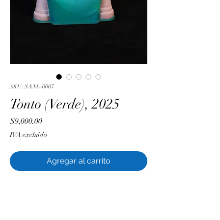
SKU: SANL-0007
Tonto (Verde), 2025
Precio
$9,000.00
IVA excluido
Agregar al carrito
Luis Sánchez
Resina PLA, esmalte acrílico y barniz
epóxico