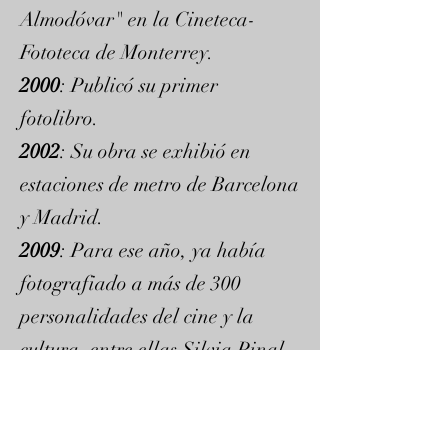
Almodóvar" en la Cineteca-
Fototeca de Monterrey.
2000
: Publicó su primer
fotolibro.
2002
: Su obra se exhibió en
estaciones de metro de Barcelona
y Madrid.
2009
: Para ese año, ya había
fotografiado a más de 300
personalidades del cine y la
cultura, entre ellas Silvia Pinal,
Pedro Almodóvar y Penélope
Cruz.