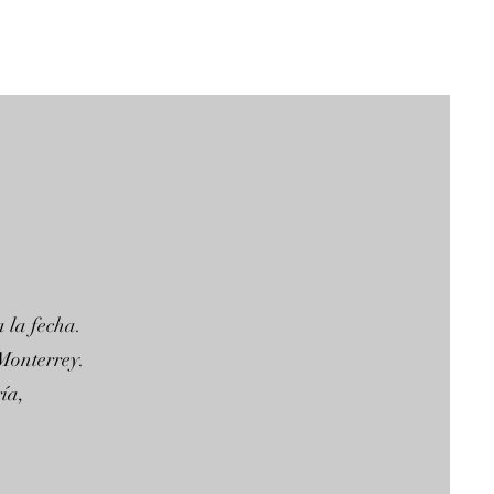
a la fecha.
 Monterrey.
ía,