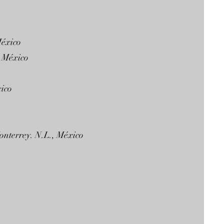
México
, México
xico
onterrey. N.L., México