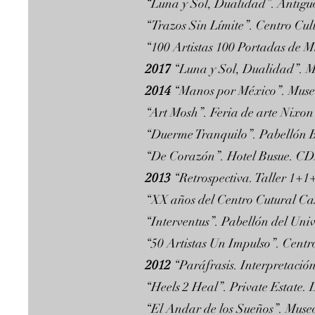
“Luna y Sol, Dualidad”. Antig
“Trazos Sin Límite”. Centro Cul
“100 Artistas 100 Portadas de 
2017
“Luna y Sol, Dualidad”. Mu
2014
“Manos por México”. Mus
“Art Mosh”. Feria de arte Nix
“Duerme Tranquilo”. Pabellón 
“De Corazón”. Hotel Busue. C
2013
“Retrospectiva. Taller 1+
“XX años del Centro Cutural 
“Interventus”. Pabellón del Uni
“50 Artistas Un Impulso”. Centr
2012
“Paráfrasis. Interpretació
“Heels 2 Heal”. Private Estate. 
“El Andar de los Sueños”. Muse