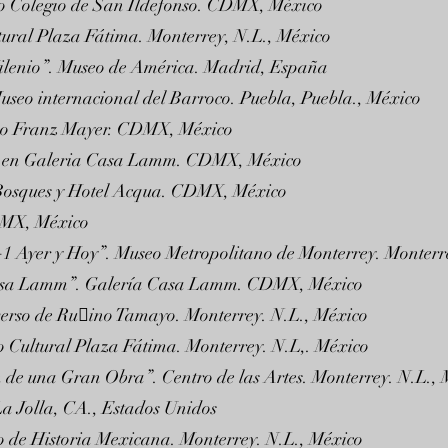
uo Colegio de San Ildefonso. CDMX, México
tural Plaza Fátima. Monterrey, N.L., México
Milenio”. Museo de América. Madrid, España
seo internacional del Barroco. Puebla, Puebla., México
eo Franz Mayer. CDMX, México
on en Galeria Casa Lamm. CDMX, México
Bosques y Hotel Acqua. CDMX, México
DMX, México
1+1 Ayer y Hoy”. Museo Metropolitano de Monterrey. Monterr
Casa Lamm”. Galería Casa Lamm. CDMX, México
verso de Ru􀏐ino Tamayo. Monterrey. N.L., México
o Cultural Plaza Fátima. Monterrey. N.L,. México
n de una Gran Obra”. Centro de las Artes. Monterrey. N.L.,
La Jolla, CA., Estados Unidos
o de Historia Mexicana. Monterrey. N.L., México