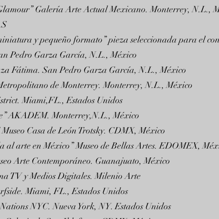
Glamour” Galería Arte Actual Mexicano. Monterrey, N.L., 
AS
iniatura y pequeño formato” pieza seleccionada para el co
an Pedro Garza García, N.L., México
laza Fátima. San Pedro Garza García, N.L., México
Metropolitano de Monterrey. Monterrey, N.L., México
strict. Miami,FL., Estados Unidos
iente” AKADEM. Monterrey,N.L., México
” Museo Casa de León Trotsky. CDMX, México
da al arte en México” Museo de Bellas Artes. EDOMEX, Méx
Museo Arte Contemporáneo. Guanajuato, México
ma TV y Medios Digitales. Milenio Arte
rfside. Miami, FL., Estados Unidos
 Nations NYC. Nueva York, NY. Estados Unidos