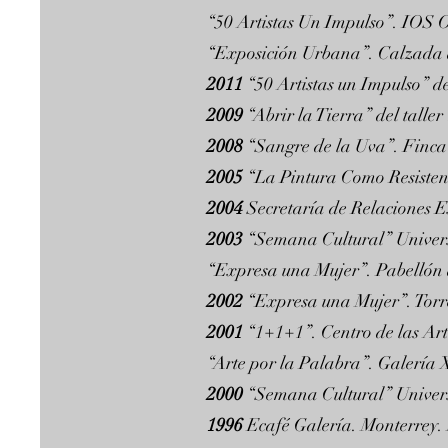
“50 Artistas Un Impulso”. IOS O
“Exposición Urbana”. Calzada d
2011
“50 Artistas un Impulso” 
2009
“Abrir la Tierra” del tall
2008
“Sangre de la Uva”. Finca
2005
“La Pintura Como Resisten
2004
Secretaría de Relaciones E
2003
“Semana Cultural” Univers
“Expresa una Mujer”. Pabellón 
2002
“Expresa una Mujer”. Torr
2001
“1+1+1”. Centro de las Art
“Arte por la Palabra”. Galería
2000
“Semana Cultural” Univers
1996
Ecafé Galería. Monterrey.