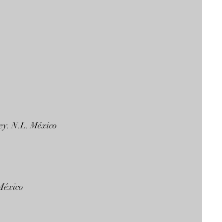
ey. N.L. México
 México